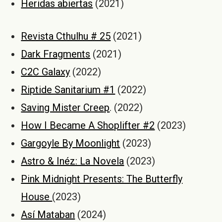
Heridas abiertas
(2021)
Revista Cthulhu # 25
(2021)
Dark Fragments
(2021)
C2C Galaxy
(2022)
Riptide Sanitarium #1
(2022)
Saving Mister Creep
. (2022)
How I Became A Shoplifter #2
(2023)
Gargoyle By Moonlight
(2023)
Astro & Inéz: La Novela
(2023)
Pink Midnight Presents: The Butterfly
House
(2023)
Así Mataban
(2024)