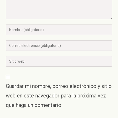
Introducí
tu
nombre
Introducí
o
tu
nombre
dirección
Introducí
de
de
la
usuario
correo
URL
para
electrónico
de
comentar
para
Guardar mi nombre, correo electrónico y sitio
tu
comentar
sitio
web en este navegador para la próxima vez
web
que haga un comentario.
(opcional)