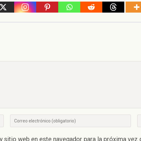
Introducí
In
tu
la
dirección
U
y sitio web en este navegador para la próxima vez