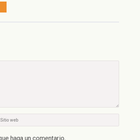
troducí
RL
 que haga un comentario.