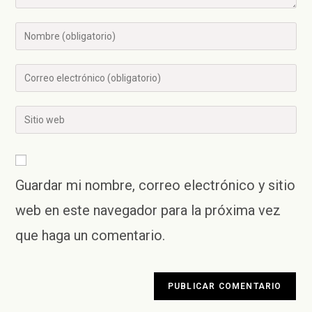
Introducí
tu
nombre
Introducí
o
tu
nombre
dirección
Introducí
de
de
la
usuario
correo
URL
para
electrónico
de
comentar
para
Guardar mi nombre, correo electrónico y sitio
tu
comentar
sitio
web en este navegador para la próxima vez
web
que haga un comentario.
(opcional)