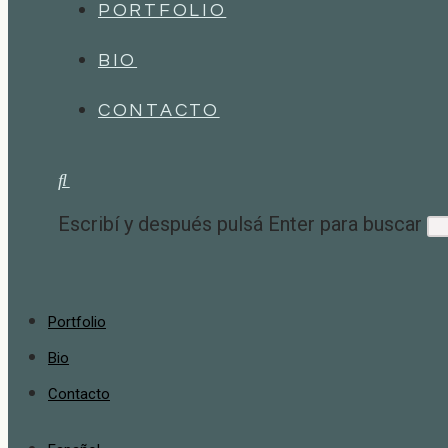
PORTFOLIO
BIO
CONTACTO
Escribí y después pulsá Enter para buscar
Portfolio
Bio
Contacto