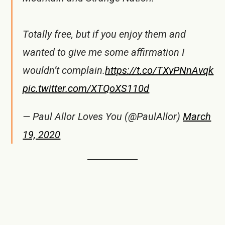
Totally free, but if you enjoy them and
wanted to give me some affirmation I
wouldn’t complain.
https://t.co/TXvPNnAvqk
pic.twitter.com/XTQoXS110d
— Paul Allor Loves You (@PaulAllor)
March
19, 2020