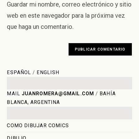
para
Guardar mi nombre, correo electrónico y sitio
tu
comentar
sitio
web en este navegador para la próxima vez
web
que haga un comentario.
(opcional)
ESPAÑOL
/
ENGLISH
MAIL
JUANROMERA@GMAIL.COM
/
BAHÍA
BLANCA, ARGENTINA
COMO DIBUJAR COMICS
DIBUJO